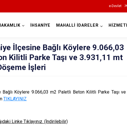
e-Devlet
MAKAMLIK
İHSANİYE
MAHALLİ İDARELER
HİZMET
Afyonkarahisar
niye İlçesine Bağlı Köylere 9.066,03
n Kilitli Parke Taşı ve 3.931,11 mt
Döşeme İşleri
Başmakçı
Bayat
ne Bağlı Köylere 9.066,03 m2 Paletli Beton Kilitli Parke Taşı v
Bolvadin
in
TIKLAYINIZ
Çay
Çobanlar
daki Linke Tıklayınız. (İndirilebilir)