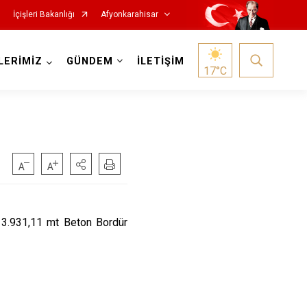
İçişleri Bakanlığı
Afyonkarahisar
LERİMİZ
GÜNDEM
İLETİŞİM
17
°C
Hocalar
İhsaniye
e 3.931,11 mt Beton Bordür
İscehisar
Kızılören
Sandıklı