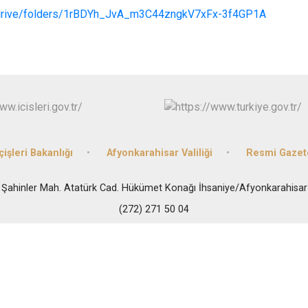
Dazkırı
m/drive/folders/1rBDYh_JvA_m3C44zngkV7xFx-3f4GP1A
Dinar
Emirdağ
Evciler
çişleri Bakanlığı
Afyonkarahisar Valiliği
Resmi Gazet
Şahinler Mah. Atatürk Cad. Hükümet Konağı İhsaniye/Afyonkarahisar
(272) 271 50 04