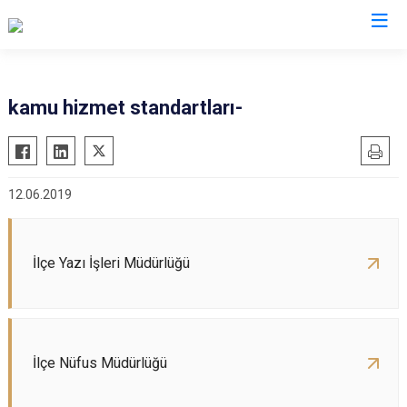
Afyonkarahisar
kamu hizmet standartları-
Başmakçı
Hocalar
Bayat
İhsaniye
12.06.2019
Bolvadin
İscehisar
Çay
Kızılören
Çobanlar
Sandıklı
İlçe Yazı İşleri Müdürlüğü
Dazkırı
Şuhut
Dinar
Sultandağı
Emirdağ
Sinanpaşa
İlçe Nüfus Müdürlüğü
Evciler