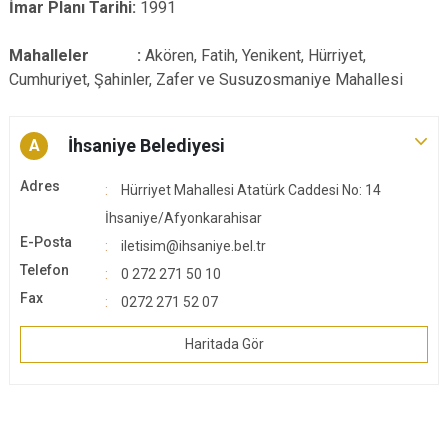
İmar Planı Tarihi:
1991
Mahalleler :
Akören, Fatih, Yenikent, Hürriyet,
Cumhuriyet, Şahinler, Zafer ve Susuzosmaniye Mahallesi
İhsaniye Belediyesi
A
Adres
Hürriyet Mahallesi Atatürk Caddesi No: 14
İhsaniye/Afyonkarahisar
E-Posta
iletisim@ihsaniye.bel.tr
Telefon
0 272 271 50 10
Fax
0272 271 52 07
Haritada Gör