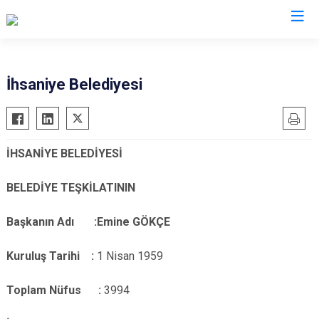
Afyonkarahisar
İhsaniye Belediyesi
Başmakçı
Hocalar
Bayat
İhsaniye
İHSANİYE BELEDİYESİ
Bolvadin
İscehisar
Çay
Kızılören
BELEDİYE TEŞKİLATININ
Çobanlar
Sandıklı
Başkanın Adı :Emine GÖKÇE
Dazkırı
Şuhut
Dinar
Sultandağı
Kuruluş Tarihi :
1 Nisan 1959
Emirdağ
Sinanpaşa
Evciler
Toplam Nüfus :
3994