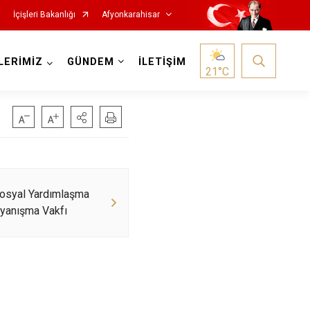
İçişleri Bakanlığı
Afyonkarahisar
LERİMİZ
GÜNDEM
İLETİŞİM
21
°C
Hocalar
Sosyal Yardımlaşma
yanışma Vakfı
İhsaniye
İscehisar
Kızılören
Sandıklı