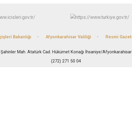
Dazkırı
Dinar
Emirdağ
Evciler
çişleri Bakanlığı
Afyonkarahisar Valiliği
Resmi Gazet
Şahinler Mah. Atatürk Cad. Hükümet Konağı İhsaniye/Afyonkarahisar
(272) 271 50 04