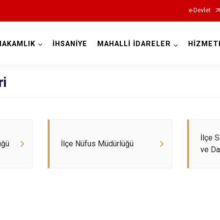
e-Devlet
MAKAMLIK
İHSANİYE
MAHALLİ İDARELER
HİZMET
Afyonkarahisar
ri
Başmakçı
İlçe 
üğü
İlçe Nüfus Müdürlüğü
ve Da
Bayat
Bolvadin
Çay
Çobanlar