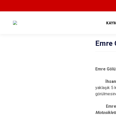
KAY
Emre 
Emre Gölü
İhsan
yaklaşık 5 
görülmesine
Emre
Motosiklet