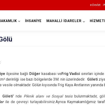
e-Devlet
MAKAMLIK
İHSANİYE
MAHALLİ İDARELER
HİZMET
Afyonkarahisar
Gölü
:
Başmakçı
Bayat
iye
ilçesine bağlı
Döğer
kasabası ve
Frig Vadisi
sınırları içinde
km² derinliği ise bazı bölgelerde 3M. nin üzerindedir.
Göleti
ziy
Bolvadin
 vesile olmaktadır.
Gölün kıyısında Frig Kaya Anıtlarının yanında
Çay
 Göleti’
nde
Piknik alanı ve Sosyal tesis
bulunmaktadır, gö
Çobanlar
ler
ile de çevreyi turlayabilirsiniz.
Ayrıca
Kaymakamlığımız tarafı