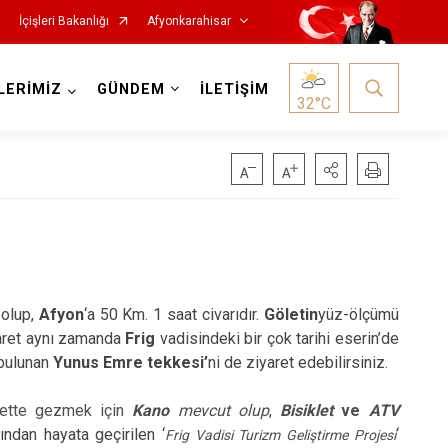
İçişleri Bakanlığı
Afyonkarahisar
LERİMİZ
GÜNDEM
İLETİŞİM
32
°C
Hocalar
İhsaniye
 olup,
Afyon
‘a 50 Km. 1 saat civarıdır.
Göletin
yüz-ölçümü
aret aynı zamanda
Frig
vadisindeki bir çok tarihi eserin’de
İscehisar
 bulunan
Yunus Emre tekkesi’
ni de ziyaret edebilirsiniz.
Kızılören
lette gezmek için
Kano
mevcut olup
,
Bisiklet
ve
ATV
Sandıklı
ndan hayata geçirilen ‘
‘
Frig Vadisi Turizm Geliştirme Projesi