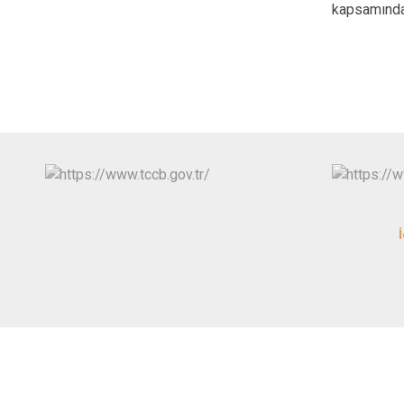
kapsamınd
İ