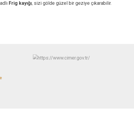
Şuhut
 adlı
Frig kayığı
, sizi gölde güzel bir geziye çıkarabilir.
Sultandağı
Sinanpaşa
e