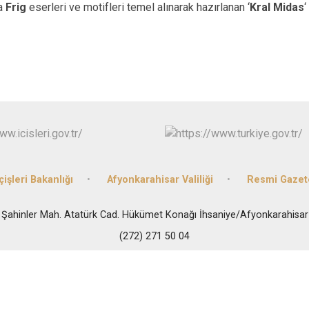
Dazkırı
a
Frig
eserleri ve motifleri temel alınarak hazırlanan ‘
Kral Midas
‘
Dinar
Emirdağ
Evciler
çişleri Bakanlığı
Afyonkarahisar Valiliği
Resmi Gazet
Şahinler Mah. Atatürk Cad. Hükümet Konağı İhsaniye/Afyonkarahisar
(272) 271 50 04