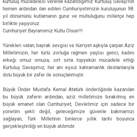
kurtuluş mücadelesi vererek kazandığımız Kurtuluş Savaşı’nın
hemen ardından ilan edilen Cumhuriyetimizin kuruluşunun 98.
yıl dönümünü kutlamanın gurur ve mutluluğunu milletçe hep
birlikte yaşıyoruz.
Cumhuriyet Bayramımız Kutlu Olsun!!!
Yürekleri vatan, bayrak sevgisi ve hürriyet aşkıyla çarpan Aziz
Milletimizin, her türlü zorluğa rağmen yaşlısı genci, kadını
erkeği omuz omuza, sırt sırta topyekûn mücadele ettiği
Kurtuluş Savaşımız, her anı eşsiz kahramanlık destanlarıyla
dolu büyük bir zafer ile sonuçlanmıştır.
Büyük Önder Mustafa Kemal Atatürk önderliğinde kazanılan
bu büyük zaferin ardından, aziz milletimize bırakılmış en
büyük emanet olan Cumhuriyet, Devletimiz için sadece bir
yönetim şekli değil, geleceğimize güvenle bakmamızı
sağlayan, Türk Milletinin binlerce yıllık tarihi boyunca
gerçekleştirdiği en büyük atılımdır.