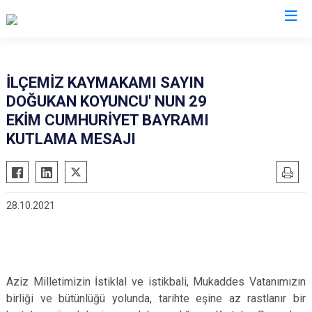
Afyonkarahisar
İLÇEMİZ KAYMAKAMI SAYIN
DOĞUKAN KOYUNCU' NUN 29
Başmakçı
Hocalar
EKİM CUMHURİYET BAYRAMI
Bayat
İhsaniye
KUTLAMA MESAJI
Bolvadin
İscehisar
Çay
Kızılören
Çobanlar
Sandıklı
28.10.2021
Dazkırı
Şuhut
Dinar
Sultandağı
Emirdağ
Sinanpaşa
Aziz Milletimizin İstiklal ve istikbali, Mukaddes Vatanımızın
Evciler
birliği ve bütünlüğü yolunda, tarihte eşine az rastlanır bir